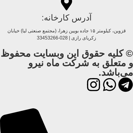
آدرس کارخانه:
قزوین، کیلومتر ۱۵ جاده بويین زهرا، (مجتمع صنعتی لیا) خیابان
زکریای رازی | 028-33453266
© کلیه حقوق این وبسایت محفوظ
و متعلق به شرکت ماه نیرو
می‌باشد.