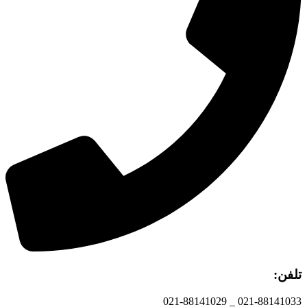
تلفن:
021-88141033 _ 021-88141029