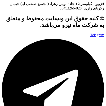
قزوین، کیلومتر ۱۵ جاده بويین زهرا، (مجتمع صنعتی لیا) خیابان
زکریای رازی | 028-33453266
© کلیه حقوق این وبسایت محفوظ و متعلق
به شرکت ماه نیرو می‌باشد.
Telegram