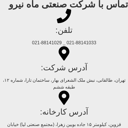
تماس با شرکت صنعتی ماه نیرو
تلفن:
021-88141033 _ 021-88141029
آدرس شرکت:
تهران، طالقانی، نبش ملک الشعرای بهار، ساختمان تارا، شماره ۱۲،
طبقه ششم
آدرس کارخانه:
قزوین، کیلومتر ۱۵ جاده بويین زهرا، (مجتمع صنعتی لیا) خیابان