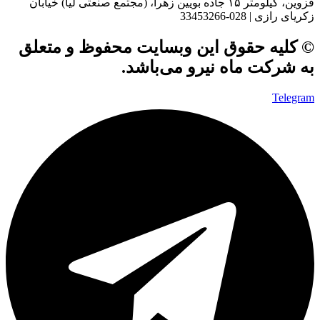
قزوین، کیلومتر ۱۵ جاده بويین زهرا، (مجتمع صنعتی لیا) خیابان
زکریای رازی | 028-33453266
© کلیه حقوق این وبسایت محفوظ و متعلق
به شرکت ماه نیرو می‌باشد.
Telegram