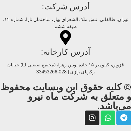
آدرس شرکت:
تهران، طالقانی، نبش ملک الشعرای بهار، ساختمان تارا، شماره ۱۲،
طبقه ششم
آدرس کارخانه:
قزوین، کیلومتر ۱۵ جاده بويین زهرا، (مجتمع صنعتی لیا) خیابان
زکریای رازی | 028-33453266
© کلیه حقوق این وبسایت محفوظ
و متعلق به شرکت ماه نیرو
می‌باشد.