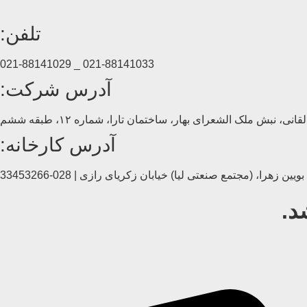
تلفن:
021-88141033 _ 021-88141029
آدرس شرکت:
انی، نبش ملک الشعرای بهار، ساختمان تارا، شماره ۱۲، طبقه ششم
آدرس کارخانه:
د.