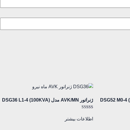
ژنراتور AVK/MN مدل (100KVA) DSG36 L1-4
امتیاز
5.00
اطلاعات بیشتر
از 5