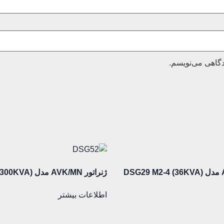
دگاهی می‌نویسم.
ژنراتور AVK/MN مدل (300KVA) DSG52 M0-4
اطلاعات بیشتر