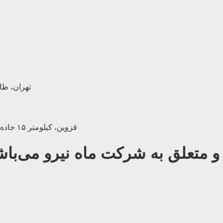
تهران، طالق
قزوین، کیلومتر ۱۵ جاده بويین زهرا، (مجتمع صنعتی لیا) خیابان زکریای رازی | 028-33453266
 متعلق به شرکت ماه نیرو می‌باش