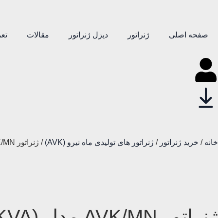
صفحه اصلی
ژنراتور
دیزل ژنراتور
مقالات
تعم
خانه
/
خرید ژنراتور
/
ژنراتور های تولیدی ماه نیرو (AVK)
/ ژنراتور AVK/MN مدل (560KVA) DSG62 m0-4
ژنراتور AVK/MN مدل (560KVA) DSG62 m0-4