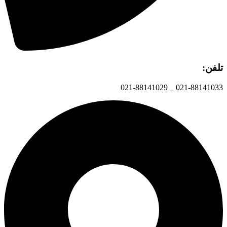
تلفن:
021-88141033 _ 021-88141029