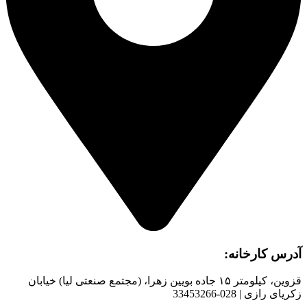
آدرس کارخانه:
قزوین، کیلومتر ۱۵ جاده بويین زهرا، (مجتمع صنعتی لیا) خیابان
زکریای رازی | 028-33453266