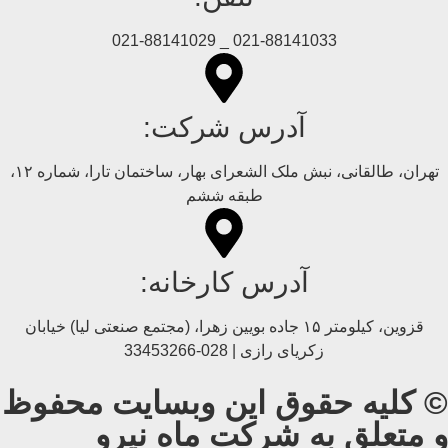
021-88141033 _ 021-88141029
آدرس شرکت:
تهران، طالقانی، نبش ملک الشعرای بهار، ساختمان تارا، شماره ۱۲،
طبقه ششم
آدرس کارخانه:
قزوین، کیلومتر ۱۵ جاده بويین زهرا، (مجتمع صنعتی لیا) خیابان
زکریای رازی | 028-33453266
© کلیه حقوق این وبسایت محفوظ
و متعلق به شرکت ماه نیرو