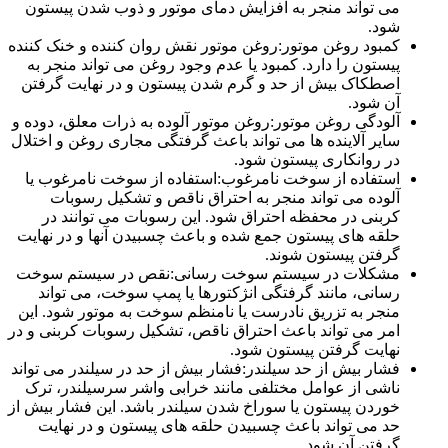
می تواند منجر به افزایش دمای موتور و ذوب شدن پیستون
شود.
کمبود روغن موتور:روغن موتور نقش روان کننده و خنک کننده
پیستون را دارد. کمبود یا عدم وجود روغن می تواند منجر به
اصطکاک بیش از حد و گرم شدن پیستون و در نهایت گرفتن
آن شود.
آلودگی روغن موتور:روغن موتور آلوده به ذرات معلق، دوده و
سایر آلاینده ها می تواند باعث گرفتگی مجاری روغن و اختلال
در روانکاری پیستون شود.
استفاده از سوخت نامرغوب:استفاده از سوخت نامرغوب یا
آلوده می تواند منجر به احتراق ناقص و تشکیل رسوبات
کربنی در محفظه احتراق شود. این رسوبات می توانند در
حلقه های پیستون جمع شده و باعث چسبیدن آنها و در نهایت
گرفتن پیستون شوند.
مشکلات در سیستم سوخت رسانی:نقص در سیستم سوخت
رسانی، مانند گرفتگی انژکتورها یا پمپ سوخت، می تواند
منجر به تزریق نادرست یا نامنظم سوخت به موتور شود. این
امر می تواند باعث احتراق ناقص، تشکیل رسوبات کربنی و در
نهایت گرفتن پیستون شود.
فشار بیش از حد سیلندر:فشار بیش از حد در سیلندر می تواند
ناشی از عوامل مختلفی مانند خرابی واشر سرسیلندر، ترک
خوردن پیستون یا سوراخ شدن سیلندر باشد. این فشار بیش از
حد می تواند باعث چسبیدن حلقه های پیستون و در نهایت
گرفتن آن شود.