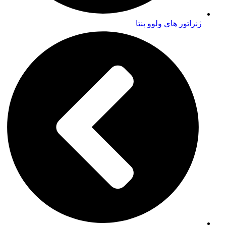
ژنراتور های ولوو پنتا