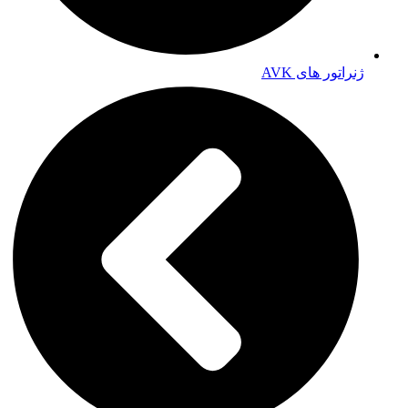
ژنراتور های AVK