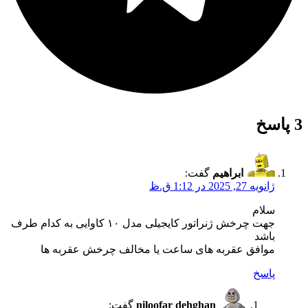
3 پاسخ
ابراهیم
گفت:
ژانویه 27, 2025 در 1:12 ق.ظ
سلام
جهت چرخش ژنراتور کایجیلی مدل ۱۰ کاوایی به کدام طرف
باشد
موافق عقربه های ساعت یا مخالف چرخش عقربه ها
پاسخ
niloofar dehghan
گفت: