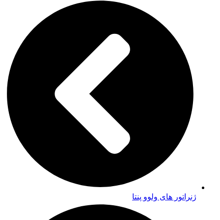
ژنراتور های ولوو پنتا