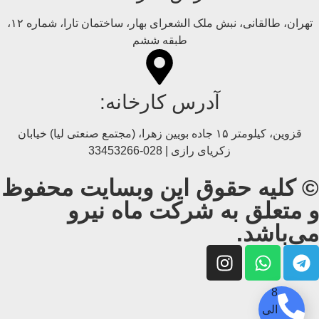
تهران، طالقانی، نبش ملک الشعرای بهار، ساختمان تارا، شماره ۱۲،
طبقه ششم
آدرس کارخانه:
قزوین، کیلومتر ۱۵ جاده بويین زهرا، (مجتمع صنعتی لیا) خیابان
زکریای رازی | 028-33453266
© کلیه حقوق این وبسایت محفوظ
و متعلق به شرکت ماه نیرو
می‌باشد.
8
الی