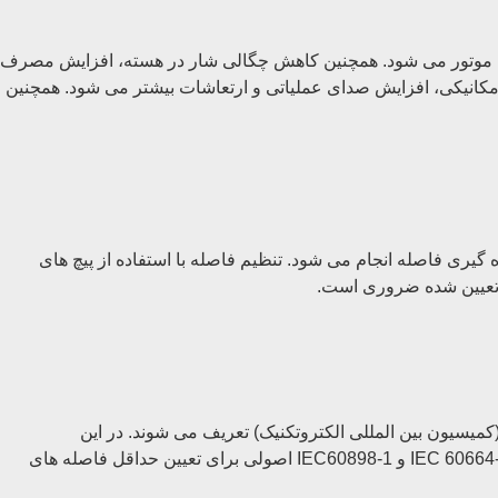
قدرت و راندمان موتور می شود. همچنین کاهش چگالی شار در هسته، افزایش مصرف
مکانیکی، افزایش صدای عملیاتی و ارتعاشات بیشتر می شود. همچنین
 اندیکاتور (Dial Indicator)، میکرومتر و تجهیزات تخصصی اندازه گیری فاصله انجام می شود. تنظیم فاصله با استفاده از پیچ های
انداردهای صنعتی برای فاصله هوایی (Air gap) بین روتور و استاتور موتورهای الکتریکی معمولاً توسط استانداردهای بین المللی مانند IEC (کمیسیون بین المللی الکتروتکنیک) تعریف می شوند. در این
استانداردها حداقل و حداکثر مقادیر فاصله هوایی بر اساس ولتاژ کاری، نوع موتور و شرایط نصب مشخص شده است. این استانداردها مانند IEC 60664-1 و IEC60898-1 اصولی برای تعیین حداقل فاصله های