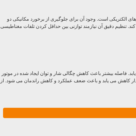
یا Air gap فاصله بسیار کم بین روتور و استاتور در موتورهای الکتریکی است. وجود آن برای جلوگیری از برخورد مکانیکی دو
. تنظیم دقیق آن نیازمند توازنی بین حداقل کردن تلفات مغناطیسی
افزایش می یابد. فاصله بیشتر باعث کاهش چگالی شار و توان ایجاد شده در موتور
مدار کاهش می یابد و باعث ضعف عملکرد و کاهش راندمان می شود. از