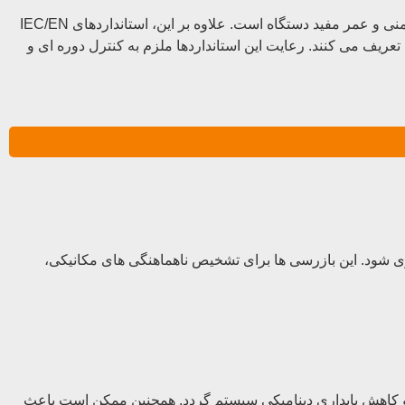
رعایت این فاصله ها تضمین کننده عملکرد بهینه مغناطیسی، کاهش تلفات، جلوگیری از برخورد مکانیکی روتور و استاتور و همچنین افزایش ایمنی و عمر مفید دستگاه است. علاوه بر این، استانداردهای IEC/EN
عریف می کنند. رعایت این استانداردها ملزم به کنترل دوره ای و
ری شود. این بازرسی ها برای تشخیص ناهماهنگی های مکانیکی،
م و کاهش پایداری دینامیکی سیستم گردد. همچنین ممکن است باعث