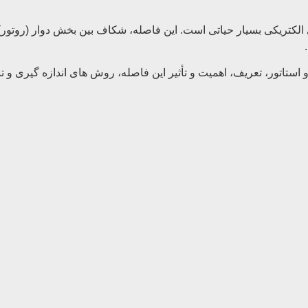
ر در عملکرد موتورهای الکتریکی بسیار حیاتی است. این فاصله، شکاف بین بخش دو
ب به بررسی نقش فاصله هوایی (Air gap) بین روتور و استاتور، تعریف، اهمیت و تأثیر این فاصله،