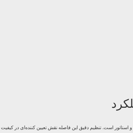
بهینه و روان به پارامترهای متعددی بستگی دارد که یکی از مهمترین آنها فاصله هوایی یا «Air gap» بین روتور و استاتور است. تنظیم دقیق این فاصله نقش تعیین کننده‌ای در کیفیت