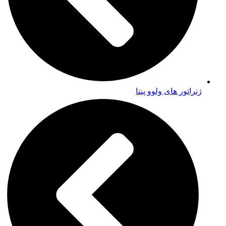
ژنراتور های ولوو پنتا