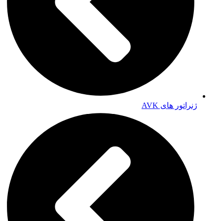
ژنراتور های AVK