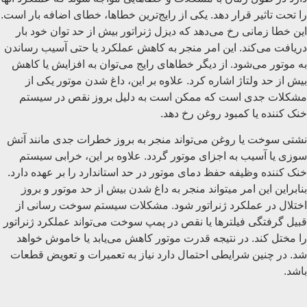
را تحت تاثیر قرار دهد. یکی از رایج‌ترین خطاها، خطای اضافه ‌بار است.
این خطا زمانی رخ می‌دهد که دیزل ژنراتور بیش از حد توان خود بار
دریافت می‌کند. این امر منجر به کاهش عملکرد یا حتی آسیب رساندن
به موتور می‌شود. از دیگر خطاهای رایج می‌توان به افزایش یا کاهش
بیش از حد ولتاژ اشاره کرد. علاوه بر این، داغ شدن موتور یکی از
مشکلات جدی است که ممکن است به دلیل بروز نقص در سیستم
خنک‌ کننده یا کمبود روغن رخ دهد.
نشتی سوخت یا روغن می‌تواند منجر به بروز خطرات جدی مانند آتش‌
سوزی یا آسیب به اجزای موتور گردد. علاوه بر این، خرابی سیستم
خنک ‌کننده وظیفه حفظ دمای موتور در حد استاندارد را بر عهده دارد.
بنابراین این امر میتواند منجر به داغ شدن بیش از حد موتور و بروز
اختلال در عملکرد ژنراتور شود. مشکلات سیستم سوخت ‌رسانی از
قبیل گرفتگی فیلترها یا نقص در پمپ سوخت می‌تواند عملکرد ژنراتور
را مختل کند. در نتیجه قدرت موتور کاهش می‌یابد یا خاموش خواهد
شد. در چنین شرایطی احتمال دارد نیاز به تعمیرات و تعویض قطعات
باشد.