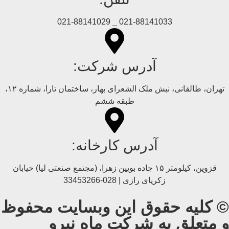
021-88141033 _ 021-88141029
آدرس شرکت:
تهران، طالقانی، نبش ملک الشعرای بهار، ساختمان تارا، شماره ۱۲،
طبقه ششم
آدرس کارخانه:
قزوین، کیلومتر ۱۵ جاده بويین زهرا، (مجتمع صنعتی لیا) خیابان
زکریای رازی | 028-33453266
© کلیه حقوق این وبسایت محفوظ
و متعلق به شرکت ماه نیرو