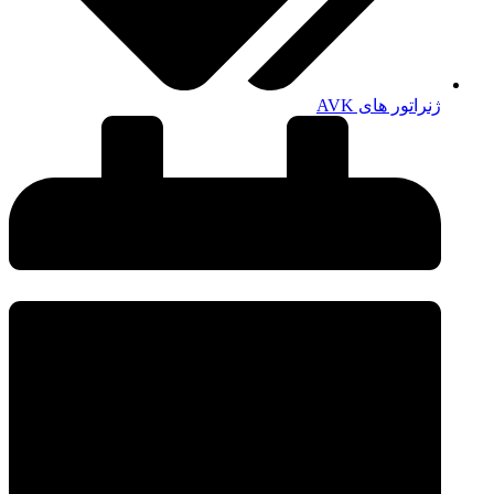
ژنراتور های AVK