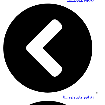
ژنراتور های ولوو پنتا