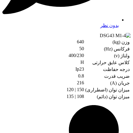
بدون نظر
640
وزن (kg)
50
فرکانس (Hz)
400/230
ولتاژ (v)
H
کلاس عایق حرارتی
Ip23
درجه حفاظت
0.8
ضریب قدرت
216
جریان (A)
150 | 120
میزان توان (اضطراری)
108 | 135
میزان توان (دائم)