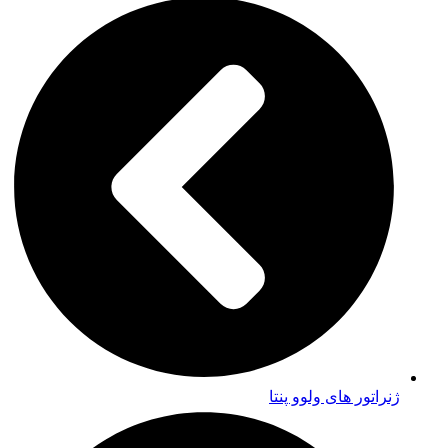
ژنراتور های ولوو پنتا