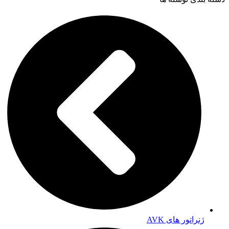
ژنراتور های AVK