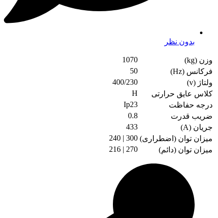
بدون نظر
1070
وزن (kg)
50
فرکانس (Hz)
400/230
ولتاژ (v)
H
کلاس عایق حرارتی
Ip23
درجه حفاظت
0.8
ضریب قدرت
433
جریان (A)
300 | 240
میزان توان (اضطراری)
270 | 216
میزان توان (دائم)