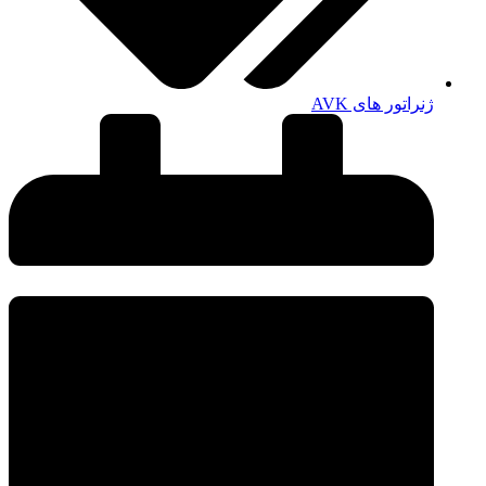
ژنراتور های AVK