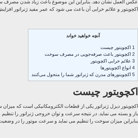
عکس العمل نشان دهد. بنابراین این موضوع باعث زیاد شدن مصرف سوخت 
اکچویتور و علائم خرابی آن باعث می شود که عمر مفید ژنراتور افزایش 
آنچه خواهید خواند
1
اکچویتور چیست
2
اکچویتور باعث صرفه‌جویی در مصرف سوخت
3
علائم خرابی اکچویتور
4
انواع اکچویتورها
5
اکچویتورهای مدرن که ژنراتور شما را متحول می‌کنند
اکچویتور چیست
اکچویتور دیزل ژنراتور یکی از قطعات الکترومکانیکی است که میزان سو
باز و بسته می نماید. در نتیجه سرعت و توان خروجی ژنراتور را تنظی
بنابراین میزان سوخت را تنظیم می نماید و سرعت موتور را در وضعیت ثا