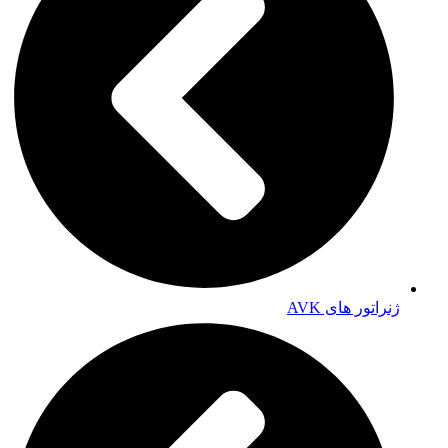
ژنراتور های AVK