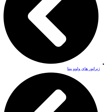
ژنراتور های ولوو پنتا