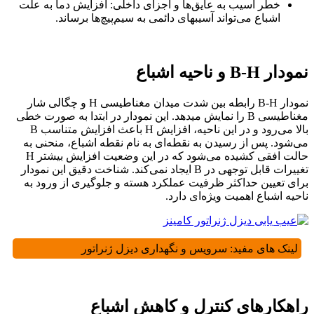
خطر آسیب به عایق‌ها و اجزای داخلی: افزایش دما به علت
اشباع می‌تواند آسیبهای دائمی به سیم‌پیچ‌ها برساند.
نمودار B-H و ناحیه اشباع
نمودار B-H رابطه بین شدت میدان مغناطیسی H و چگالی شار
مغناطیسی B را نمایش میدهد. این نمودار در ابتدا به صورت خطی
بالا می‌رود و در این ناحیه، افزایش H باعث افزایش متناسب B
می‌شود. پس از رسیدن به نقطه‌ای به نام نقطه اشباع، منحنی به
حالت افقی کشیده می‌شود که در این وضعیت افزایش بیشتر H
تغییرات قابل توجهی در B ایجاد نمی‌کند. شناخت دقیق این نمودار
برای تعیین حداکثر ظرفیت عملکرد هسته و جلوگیری از ورود به
ناحیه اشباع اهمیت ویژه‌ای دارد.
لینک های مفید:
سرویس و نگهداری دیزل ژنراتور
راهکارهای کنترل و کاهش اشباع