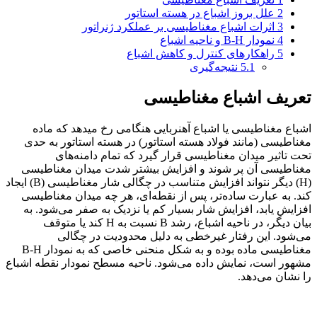
2
علل بروز اشباع در هسته استاتور
3
اثرات اشباع مغناطیسی بر عملکرد ژنراتور
4
نمودار B-H و ناحیه اشباع
5
راهکارهای کنترل و کاهش اشباع
5.1
نتیجه‌گیری
تعریف اشباع مغناطیسی
اشباع مغناطیسی یا اشباع آهنربایی هنگامی رخ میدهد که ماده
مغناطیسی (مانند فولاد هسته استاتور) در هسته استاتور به حدی
تحت تاثیر میدان مغناطیسی قرار گیرد که تمام دامنه‌های
مغناطیسی آن پر شوند و افزایش بیشتر شدت میدان مغناطیسی
(H) دیگر نتواند افزایش متناسب در چگالی شار مغناطیسی (B) ایجاد
کند. به عبارت ساده‌تر، پس از نقطه‌ای، هر چه میدان مغناطیسی
افزایش یابد، افزایش شار بسیار کم یا نزدیک به صفر می‌شود. به
بیان دیگر، در ناحیه اشباع، رشد B نسبت به H کند یا متوقف
می‌شود. این رفتار غیرخطی به دلیل محدودیت در چگالی
مغناطیسی ماده بوده و به شکل منحنی خاصی که به نمودار B-H
مشهور است، نمایش داده می‌شود. ناحیه مسطح نمودار نقطه اشباع
را نشان می‌دهد.