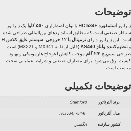
توضیحات
ژنراتور
استمفورد HCI534F
با توان اضطراری
۵۵۰ کاوا
یک ژنراتور
سه‌فاز صنعتی است که مطابق استانداردهای بین‌المللی طراحی شده
است. این ژنراتور دارای
ترمینال با ۱۲ خروجی
،
سیستم عایق کلاس H
و
تنظیم‌کننده ولتاژ AS440
(قابل ارتقا به MX341 و MX321) است.
طراحی سیم‌پیچ
۲/۳ گام
موجب کاهش اعوجاج هارمونیکی و بهبود
کیفیت برق می‌شود. برای مصارف صنعتی و شرایط عملیاتی سخت
مناسب است.
توضیحات تکمیلی
برند آلترناتور
Stamford
مدل آلترناتور
HCI534F/544F
کشور سازنده
انگلیس