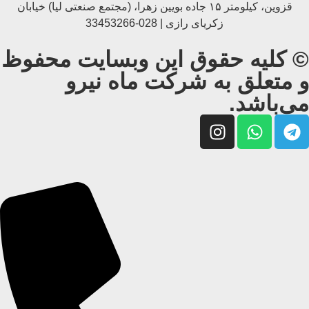
قزوین، کیلومتر ۱۵ جاده بويین زهرا، (مجتمع صنعتی لیا) خیابان
زکریای رازی | 028-33453266
© کلیه حقوق این وبسایت محفوظ
و متعلق به شرکت ماه نیرو
می‌باشد.