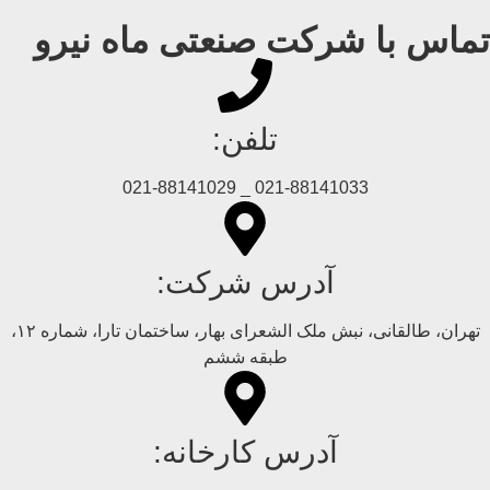
تماس با شرکت صنعتی ماه نیرو
تلفن:
021-88141033 _ 021-88141029
آدرس شرکت:
تهران، طالقانی، نبش ملک الشعرای بهار، ساختمان تارا، شماره ۱۲،
طبقه ششم
آدرس کارخانه: