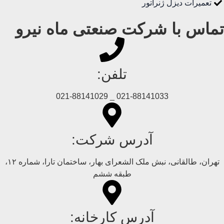
تعمیرات دیزل ژنراتور
تماس با شرکت صنعتی ماه نیرو
تلفن:
021-88141033 _ 021-88141029
آدرس شرکت:
تهران، طالقانی، نبش ملک الشعرای بهار، ساختمان تارا، شماره ۱۲،
طبقه ششم
آدرس کارخانه: