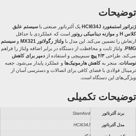
توضیحات
ژنراتور استمفورد HCI634J
یک آلترناتور صنعتی با
سیستم عایق
کلاس H
و
موازنه دینامیکی روتور
است که عملکردی با حداقل
ارتعاش را تضمین می‌کند. این مدل با
ولتاژ رگولاتور MX321
و
سیستم
PMG
، ولتاژ ثابت و محافظت از دستگاه در برابر اضافه ولتاژ را فراهم
می‌کند. طراحی
۲/۳ پیچ
سیم‌پیچی و استفاده از
دمپر برای کاهش
نوسانات
، منجر به
کاهش هارمونیک‌ها
و عملکرد پایدار می‌شود. جعبه
ترمینال فولادی با فضای کافی برای اتصالات و دسترسی آسان از
ویژگی‌های این دستگاه است.
توضیحات تکمیلی
برند آلترناتور
Stamford
مدل آلترناتور
HCI634J