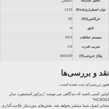
کشور سازنده
انگلیس
توان اضطراری(Kva)
1125
فرکانس(Hz)
50
عایق
H
سیستم حفاظت
IP23
ضریب قدرت
0.8
ولتاژ خروجی(V)
400/230
نقد و بررسی‌ها
هنوز بررسی‌ای ثبت نشده است.
اولین کسی باشید که دیدگاهی می نویسد “ژنراتور استمفورد مدل
HCI634J”
نشانی ایمیل شما منتشر نخواهد شد.
بخش‌های موردنیاز علامت‌گذاری