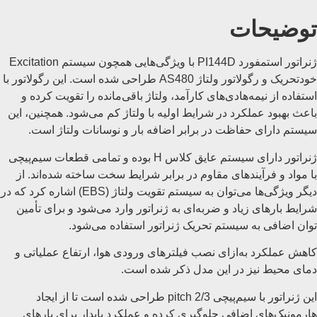
توضیحات
ژنراتور استمفورد PI144D با ویژگی‌هایی همچون سیستم Excitation
خودتحریک و رگولاتور ولتاژ AS480 طراحی شده است. این رگولاتور با
استفاده از نیمه‌هادی‌های کارآمد، ولتاژ باقی‌مانده را تقویت کرده و
باعث بهبود عملکرد در شرایط اولیه با ولتاژ کم می‌شود. همچنین، این
سیستم دارای حفاظت در برابر اضافه بار و نوسانات ولتاژ است.
ژنراتور دارای سیستم عایق کلاس H بوده و تمامی قطعات سیم‌پیچی
با مواد و فرآیندهای مقاوم در برابر شرایط سخت ساخته شده‌اند. از
دیگر ویژگی‌ها می‌توان به سیستم تقویت ولتاژ (EBS) اشاره کرد که در
شرایط بارهای زیاد و ضربه‌ای به ژنراتور وارد می‌شود و برای تأمین
توان اضافی به سیستم تحریک ژنراتور استفاده می‌شود.
کاهش عملکرد به‌ازای نصب فیلترهای ورودی هوا، ارتفاع عملیاتی و
دمای محیط نیز در این مدل ذکر شده است.
این ژنراتور با سیم‌پیچی 2/3 pitch طراحی شده است تا از ایجاد
هارمونیک‌های اضافی جلوگیری کرده و عملکرد پایدار برای بارهای