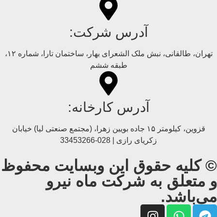
آدرس شرکت:
تهران، طالقانی، نبش ملک الشعرای بهار، ساختمان تارا، شماره ۱۲،
طبقه ششم
آدرس کارخانه:
قزوین، کیلومتر ۱۵ جاده بويین زهرا، (مجتمع صنعتی لیا) خیابان
زکریای رازی | 028-33453266
© کلیه حقوق این وبسایت محفوظ
و متعلق به شرکت ماه نیرو
می‌باشد.