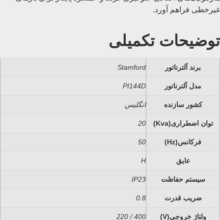
غیرخطی فراهم آورد.
توضیحات تکمیلی
برند آلترناتور
Stamford
مدل آلترناتور
PI144D
کشور سازنده
انگلیس
توان اضطراری(Kva)
20
فرکانس(Hz)
50
عایق
H
سیستم حفاظت
IP23
ضریب قدرت
0.8
ولتاژ خروجی(V)
400 / 220