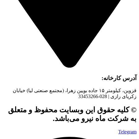
آدرس کارخانه:
قزوین، کیلومتر ۱۵ جاده بويین زهرا، (مجتمع صنعتی لیا) خیابان
زکریای رازی | 028-33453266
© کلیه حقوق این وبسایت محفوظ و متعلق
به شرکت ماه نیرو می‌باشد.
Telegram