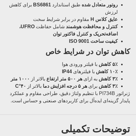
روتور متعادل شده
طبق استاندارد
BS6861
برای کاهش
لرزش
عایق کلاس H
مقاوم در برابر شرایط سخت
کنترل و محافظت هوشمند
شامل حفاظت
UFRO،
اضافه‌تحریک و کنترل فاکتور توان
کیفیت ساخت ISO 9001
کاهش توان در شرایط خاص
۵٪ کاهش
با فیلتر ورودی هوا
۱۰٪ کاهش
با فیلترهای
IP44
۳٪ کاهش
به ازای
هر ۵۰۰ متر ارتفاع
بالاتر از
۱۰۰۰ متر
۳٪ کاهش
برای
هر ۵ درجه افزایش دما
بالاتر از
۴۰°C
ژنراتور PI734B با تنظیم ولتاژ دقیق، طراحی مقاوم و عملکرد
پایدار گزینه‌ای ایده‌آل برای کاربردهای صنعتی و حساس است.
توضیحات تکمیلی