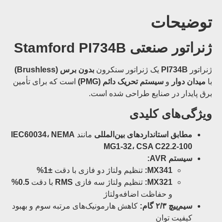
توضیحات
ژنراتور صنعتی Stamford PI734B
ژنراتور
PI734B
یک ژنراتور سنکرون
بدون برس (Brushless)
با
میدان دوار
و
سیستم تحریک دائم (PMG)
است که برای تأمین
برق پایدار در صنایع طراحی شده است.
ویژگی‌های کلیدی
مطابق استانداردهای بین‌المللی
مانند
IEC60034، NEMA
MG1-32، CSA C22.2-100
سیستم AVR:
MX341:
تنظیم ولتاژ دو فازی با دقت
±1%
MX321:
تنظیم ولتاژ سه فازی
RMS
با دقت
0.5%
و حفاظت اضافه‌ولتاژ
سیم‌پیچ ۲/۳ گام:
کاهش هارمونیک‌های مرتبه سوم و بهبود
کیفیت توان