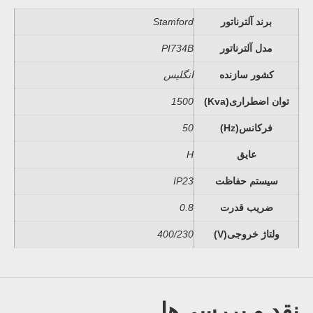
برند آلترناتور
Stamford
مدل آلترناتور
PI734B
کشور سازنده
انگلیس
توان اضطراری(Kva)
1500
فرکانس(Hz)
50
عایق
H
سیستم حفاظت
IP23
ضریب قدرت
0.8
ولتاژ خروجی(V)
400/230
نقد و بررسی‌ها