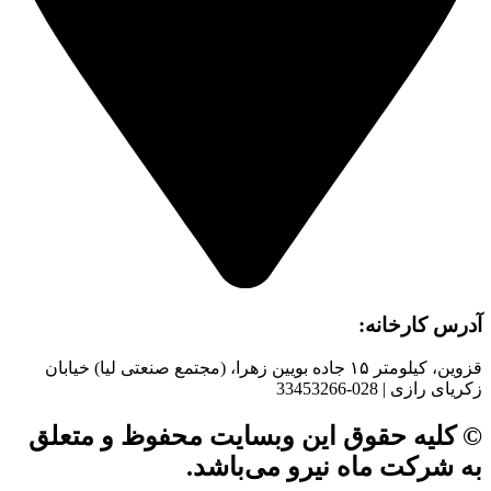
آدرس کارخانه:
قزوین، کیلومتر ۱۵ جاده بويین زهرا، (مجتمع صنعتی لیا) خیابان
زکریای رازی | 028-33453266
© کلیه حقوق این وبسایت محفوظ و متعلق
به شرکت ماه نیرو می‌باشد.