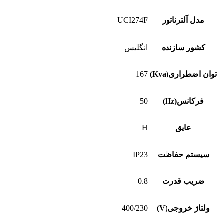
مدل آلترناتور
UCI274F
کشور سازنده
انگلیس
توان اضطراری(Kva)
167
فرکانس(Hz)
50
عایق
H
سیستم حفاظت
IP23
ضریب قدرت
0.8
ولتاژ خروجی(V)
400/230