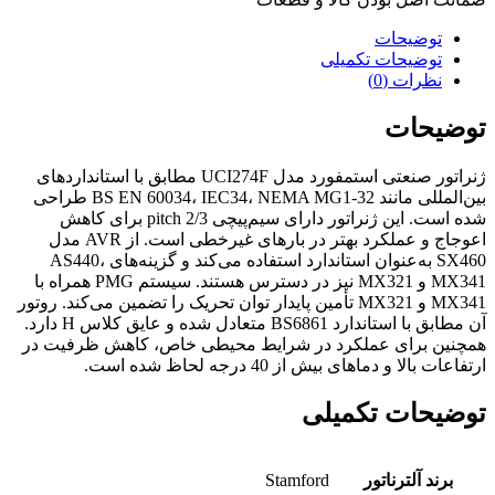
توضیحات
توضیحات تکمیلی
نظرات (0)
توضیحات
ژنراتور صنعتی استمفورد مدل UCI274F مطابق با استانداردهای
بین‌المللی مانند BS EN 60034، IEC34، NEMA MG1-32 طراحی
شده است. این ژنراتور دارای سیم‌پیچی 2/3 pitch برای کاهش
اعوجاج و عملکرد بهتر در بارهای غیرخطی است. از AVR مدل
SX460 به‌عنوان استاندارد استفاده می‌کند و گزینه‌های AS440،
MX341 و MX321 نیز در دسترس هستند. سیستم PMG همراه با
MX341 و MX321 تأمین پایدار توان تحریک را تضمین می‌کند. روتور
آن مطابق با استاندارد BS6861 متعادل شده و عایق کلاس H دارد.
همچنین برای عملکرد در شرایط محیطی خاص، کاهش ظرفیت در
ارتفاعات بالا و دماهای بیش از 40 درجه لحاظ شده است.
توضیحات تکمیلی
برند آلترناتور
Stamford