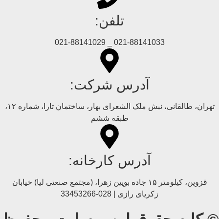
تلفن:
021-88141033 _ 021-88141029
آدرس شرکت:
تهران، طالقانی، نبش ملک الشعرای بهار، ساختمان تارا، شماره ۱۲،
طبقه ششم
آدرس کارخانه:
قزوین، کیلومتر ۱۵ جاده بويین زهرا، (مجتمع صنعتی لیا) خیابان
زکریای رازی | 028-33453266