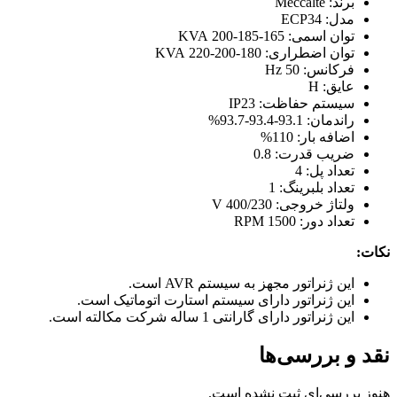
برند: Meccalte
مدل: ECP34
توان اسمی: 165-185-200 KVA
توان اضطراری: 180-200-220 KVA
فرکانس: 50 Hz
عایق: H
سیستم حفاظت: IP23
راندمان: 93.1-93.4-93.7%
اضافه بار: 110%
ضریب قدرت: 0.8
تعداد پل: 4
تعداد بلبرینگ: 1
ولتاژ خروجی: 400/230 V
تعداد دور: 1500 RPM
نکات:
این ژنراتور مجهز به سیستم AVR است.
این ژنراتور دارای سیستم استارت اتوماتیک است.
این ژنراتور دارای گارانتی 1 ساله شرکت مکالته است.
نقد و بررسی‌ها
هنوز بررسی‌ای ثبت نشده است.