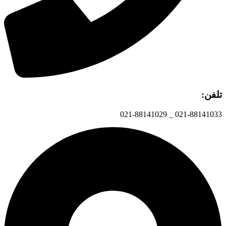
تلفن:
021-88141033 _ 021-88141029