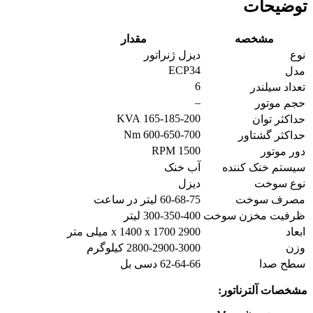
توضیحات
مشخصه
مقدار
نوع
دیزل ژنراتور
ECP34
مدل
6
تعداد سیلندر
–
حجم موتور
165-185-200 KVA
حداکثر توان
600-650-700 Nm
حداکثر گشتاور
1500 RPM
دور موتور
سیستم خنک کننده
آب خنک
نوع سوخت
دیزل
مصرف سوخت
60-68-75 لیتر در ساعت
ظرفیت مخزن سوخت
300-350-400 لیتر
ابعاد
2900 x 1400 x 1700 میلی متر
وزن
2800-2900-3000 کیلوگرم
سطح صدا
62-64-66 دسی بل
مشخصات آلترناتور: