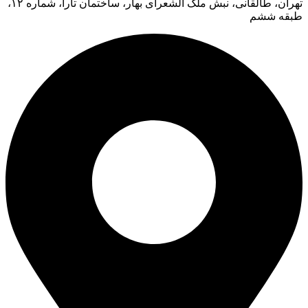
تهران، طالقانی، نبش ملک الشعرای بهار، ساختمان تارا، شماره ۱۲،
طبقه ششم