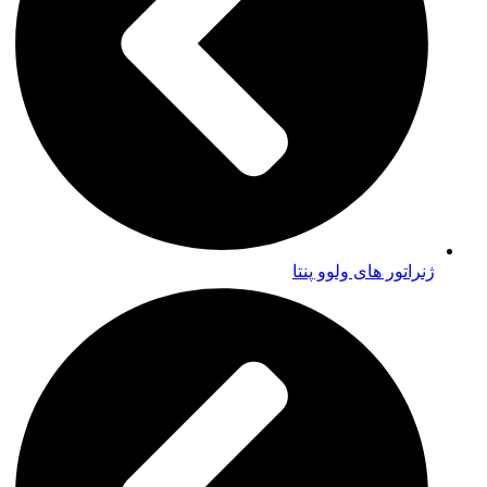
ژنراتور های ولوو پنتا