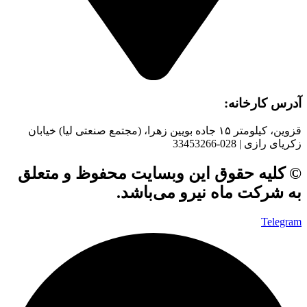
آدرس کارخانه:
قزوین، کیلومتر ۱۵ جاده بويین زهرا، (مجتمع صنعتی لیا) خیابان
زکریای رازی | 028-33453266
© کلیه حقوق این وبسایت محفوظ و متعلق
به شرکت ماه نیرو می‌باشد.
Telegram