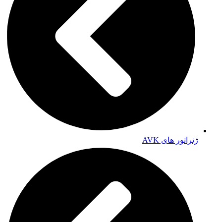
ژنراتور های AVK