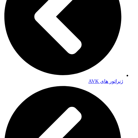
ژنراتور های AVK