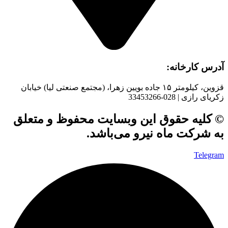
آدرس کارخانه:
قزوین، کیلومتر ۱۵ جاده بويین زهرا، (مجتمع صنعتی لیا) خیابان
زکریای رازی | 028-33453266
© کلیه حقوق این وبسایت محفوظ و متعلق
به شرکت ماه نیرو می‌باشد.
Telegram