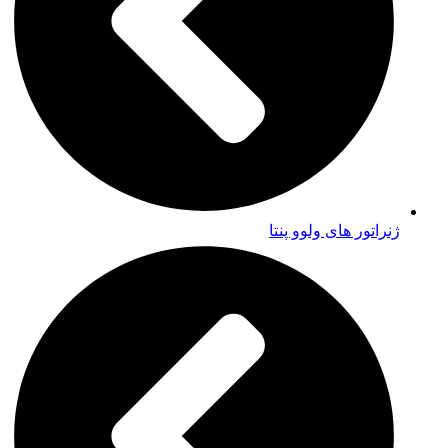
ژنراتور های ولوو پنتا