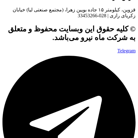
قزوین، کیلومتر ۱۵ جاده بويین زهرا، (مجتمع صنعتی لیا) خیابان
زکریای رازی | 028-33453266
© کلیه حقوق این وبسایت محفوظ و متعلق
به شرکت ماه نیرو می‌باشد.
Telegram