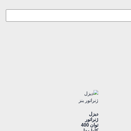
دیزل
ژنراتور
توان 400
کاوا مدل