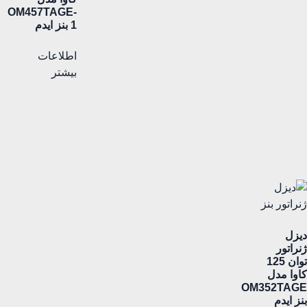
OM457TAGE-
1 بنز ایدم
اطلاعات
بیشتر
دیزل
ژنراتور
توان 125
کاوا مدل
OM352TAGE
بنز ایدم