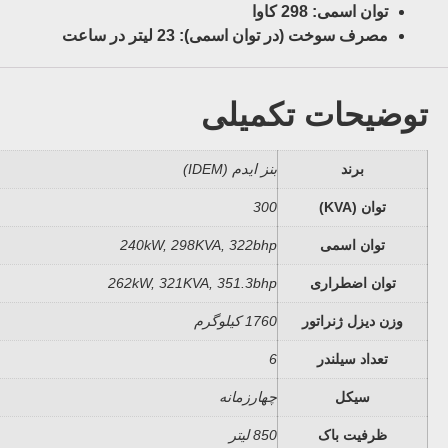
توان اسمی: 298 کاوا
مصرف سوخت (در توان اسمی): 23 لیتر در ساعت
توضیحات تکمیلی
برند
بنز ایدم (IDEM)
توان (KVA)
300
توان اسمی
240kW, 298KVA, 322bhp
توان اضطراری
262kW, 321KVA, 351.3bhp
وزن دیزل ژنراتور
1760 کیلوگرم
تعداد سیلندر
6
سیکل
چهارزمانه
ظرفیت باک
850 لیتر